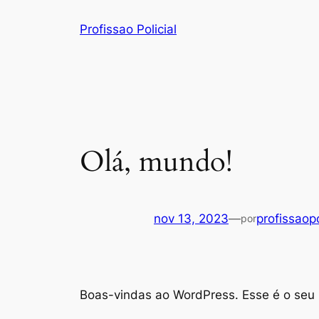
Pular
Profissao Policial
para
o
conteúdo
Olá, mundo!
nov 13, 2023
—
profissaopo
por
Boas-vindas ao WordPress. Esse é o seu p