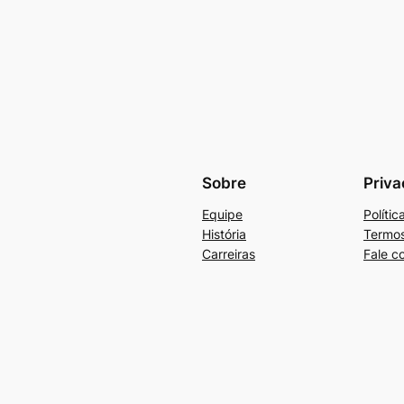
Sobre
Priva
Equipe
Políti
História
Termos
Carreiras
Fale c