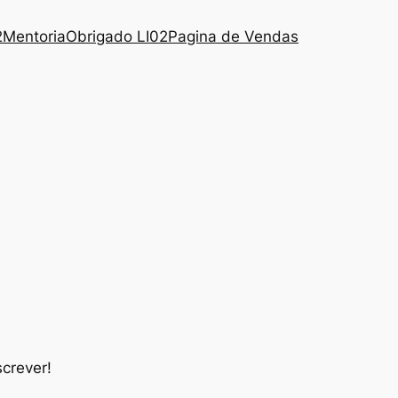
2
Mentoria
Obrigado LI02
Pagina de Vendas
crever!