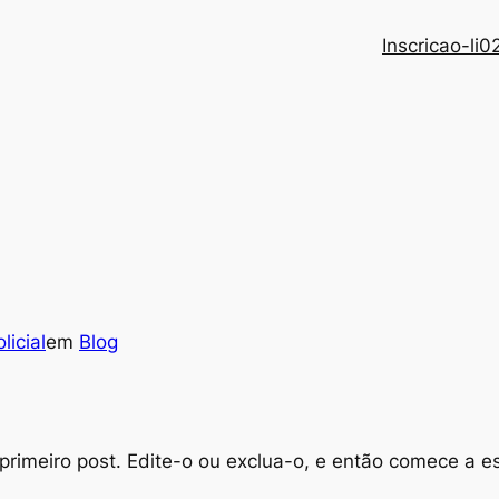
Inscricao-li0
licial
em
Blog
rimeiro post. Edite-o ou exclua-o, e então comece a es